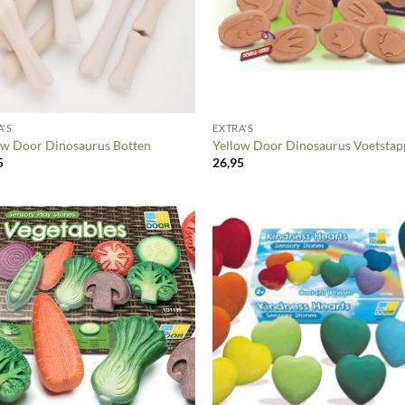
+
A'S
EXTRA'S
ow Door Dinosaurus Botten
Yellow Door Dinosaurus Voetsta
5
26,95
+