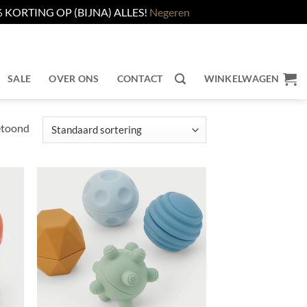
KORTING OP (BIJNA) ALLES!
Negeren
SALE
OVER ONS
CONTACT
WINKELWAGEN
etoond