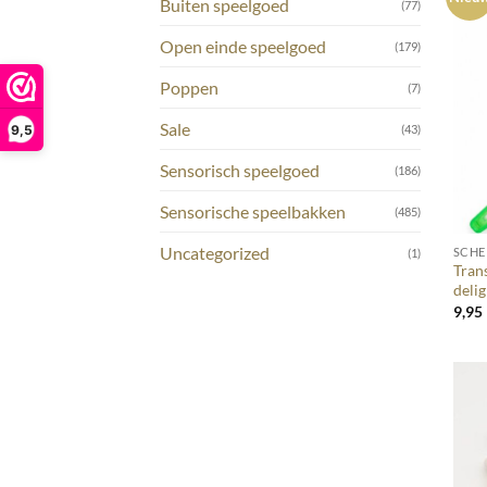
Buiten speelgoed
(77)
Open einde speelgoed
(179)
Poppen
(7)
Sale
9,5
(43)
Sensorisch speelgoed
(186)
Sensorische speelbakken
(485)
+
Uncategorized
SCHE
(1)
Tran
delig
9,95