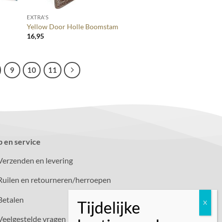
EXTRA'S
Yellow Door Holle Boomstam
16,95
9
10
11
p en service
Verzenden en levering
Ruilen en retourneren/herroepen
Betalen
Veelgestelde vragen