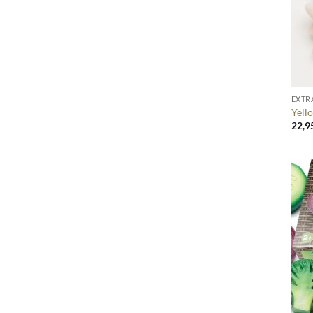
+
EXTR
Yell
22,9
+