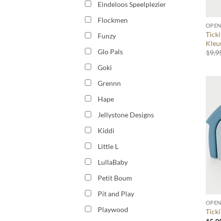
Eindeloos Speelplezier
+
Flockmen
OPEN
Ticki
Funzy
Kleu
Glo Pals
19,9
Goki
Grennn
Hape
Jellystone Designs
Kiddi
Little L
LullaBaby
Petit Boum
+
Pit and Play
OPEN
Playwood
Ticki