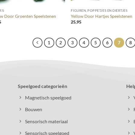
A'S
FIGUREN, POPPETJES EN DIERTJES
ow Door Groenten Speelstenen
Yellow Door Hartjes Speelstenen
5
25,95
1
2
3
4
5
6
7
8
Speelgoed categorieën
Hel
Magnetisch speelgoed
Bouwen
Sensorisch materiaal
Sensorisch speelgoed