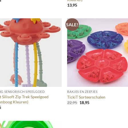
5
13,95
SALE!
+
IG SENSORISCH SPEELGOED
BAKJES EN ZEEFJES
t Silisoft Zip Trek Speelgoed
TickiT Sorteerschalen
enboog Kleuren)
Oorspronkelijke
Huidige
22,95
18,95
prijs
prijs
5
was:
is:
22,95.
18,95.
w