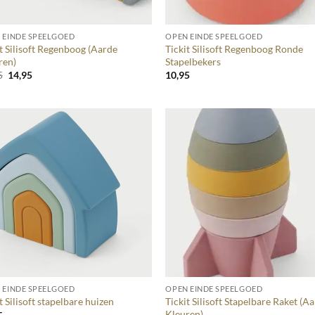
+
 EINDE SPEELGOED
OPEN EINDE SPEELGOED
t Silisoft Regenboog (Aarde
Tickit Silisoft Regenboog Ronde
ren)
Stapelbekers
Oorspronkelijke
Huidige
5
14,95
10,95
prijs
prijs
was:
is:
19,95.
14,95.
+
 EINDE SPEELGOED
OPEN EINDE SPEELGOED
Tickit Silisoft Stapelbare Raket (A
t Silisoft stapelbare huizen
Kleuren)