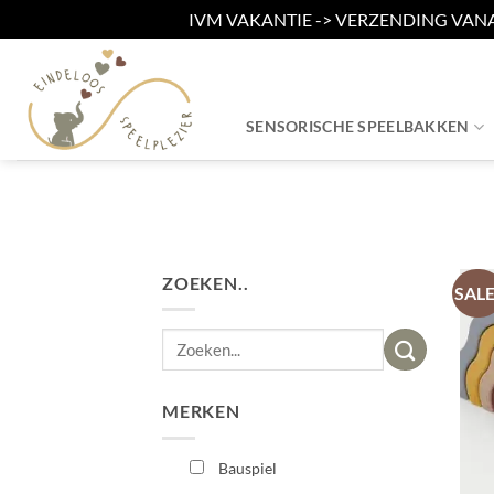
IVM VAKANTIE -> VERZENDING VAN
Ga
naar
inhoud
SENSORISCHE SPEELBAKKEN
ZOEKEN..
SALE
Zoeken
naar:
MERKEN
Bauspiel