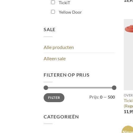
15,9
TickiT
Yellow Door
SALE
Alle producten
Alleen sale
FILTEREN OP PRIJS
+
Min.
Max.
OVER
Prijs:
0
—
500
FILTER
prijs
prijs
Ticki
(Reg
11,9
CATEGORIEËN
Nieu