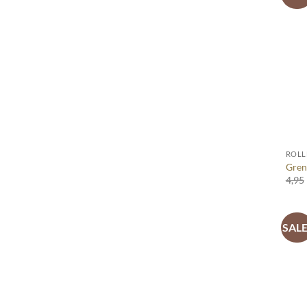
+
ROLL
Gren
4,95
SALE