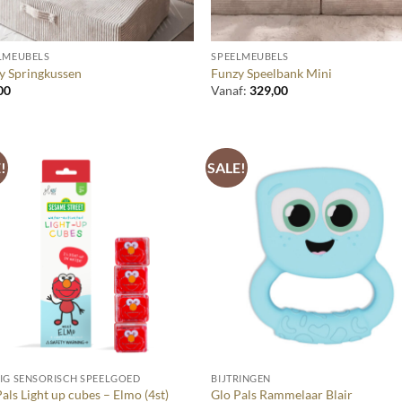
+
LMEUBELS
SPEELMEUBELS
y Springkussen
Funzy Speelbank Mini
00
Vanaf:
329,00
!
SALE!
+
IG SENSORISCH SPEELGOED
BIJTRINGEN
als Light up cubes – Elmo (4st)
Glo Pals Rammelaar Blair