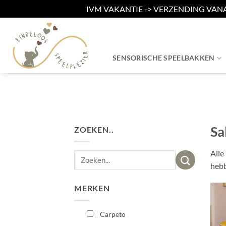
IVM VAKANTIE -> VERZENDING VAN
Ga
naar
inhoud
SENSORISCHE SPEELBAKKEN
Sa
ZOEKEN..
Alle
Zoeken
hebb
naar:
MERKEN
Carpeto