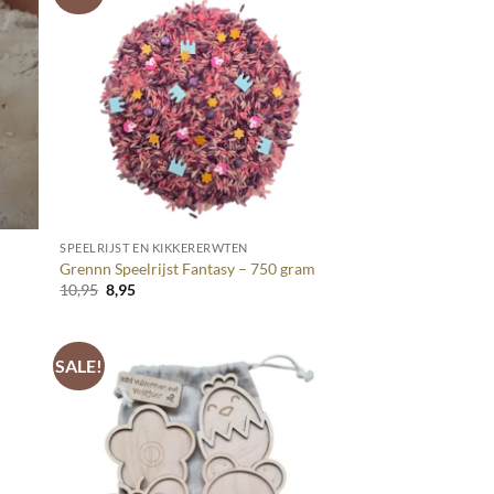
+
SPEELRIJST EN KIKKERERWTEN
Grennn Speelrijst Fantasy – 750 gram
Oorspronkelijke
Huidige
10,95
8,95
prijs
prijs
was:
is:
10,95.
8,95.
SALE!