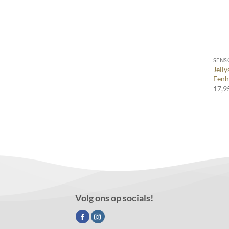
+
SENS
Jelly
Eenh
17,9
Volg ons op socials!