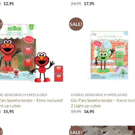
Oorspronkelijke
Huidige
Oorspronkelijke
Huidige
5
12,95
24,95
17,95
prijs
prijs
prijs
prijs
was:
is:
was:
is:
15,95.
12,95.
24,95.
17,95.
!
SALE!
+
IG SENSORISCH SPEELGOED
OVERIG SENSORISCH SPEELGOED
als Speelvriendje – Elmo inclusief
Glo Pals Speelvriendje – Kerst incl
ght up cubes
2 Light up cubes
Oorspronkelijke
Huidige
Oorspronkelijke
Huidige
5
15,95
19,95
16,95
prijs
prijs
prijs
prijs
was:
is:
was:
is:
19,95.
15,95.
19,95.
16,95.
!
SALE!