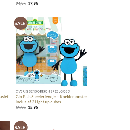
Oorspronkelijke
Huidige
24,95
17,95
prijs
prijs
was:
is:
24,95.
17,95.
SALE!
+
OVERIG SENSORISCH SPEELGOED
usief
Glo Pals Speelvriendje – Koekiemonster
inclusief 2 Light up cubes
Oorspronkelijke
Huidige
19,95
15,95
prijs
prijs
was:
is:
19,95.
15,95.
SALE!