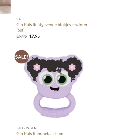
+
SALE
Glo Pals lichtgevende blokjes – winter
(6st)
Oorspronkelijke
Huidige
19,95
17,95
prijs
prijs
was:
is:
19,95.
17,95.
SALE!
+
BIJTRINGEN
Glo Pals Rammelaar Lumi