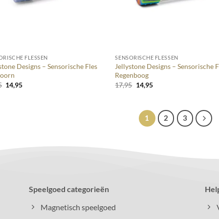
+
ORISCHE FLESSEN
SENSORISCHE FLESSEN
stone Designs – Sensorische Fles
Jellystone Designs – Sensorische F
oorn
Regenboog
Oorspronkelijke
Huidige
Oorspronkelijke
Huidige
5
14,95
17,95
14,95
prijs
prijs
prijs
prijs
was:
is:
was:
is:
17,95.
14,95.
17,95.
14,95.
1
2
3
Speelgoed categorieën
Hel
Magnetisch speelgoed