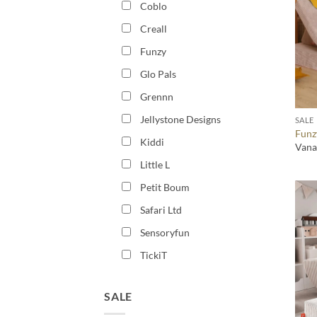
Coblo
Creall
Funzy
Glo Pals
+
Grennn
Jellystone Designs
SALE
Funz
Kiddi
Vana
Little L
Petit Boum
Safari Ltd
Sensoryfun
TickiT
SALE