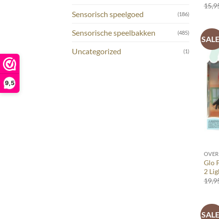
15,9
Sensorisch speelgoed
(186)
Sensorische speelbakken
(485)
SALE
Uncategorized
(1)
9,5
+
OVER
Glo P
2 Li
19,9
SALE