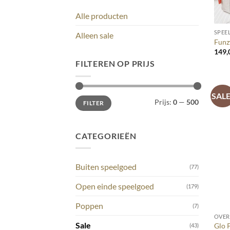
+
Alle producten
SPEE
Alleen sale
Funz
149,
FILTEREN OP PRIJS
SALE
Min.
Max.
Prijs:
0
—
500
FILTER
prijs
prijs
CATEGORIEËN
Buiten speelgoed
(77)
Open einde speelgoed
(179)
+
Poppen
(7)
OVER
Sale
Glo P
(43)