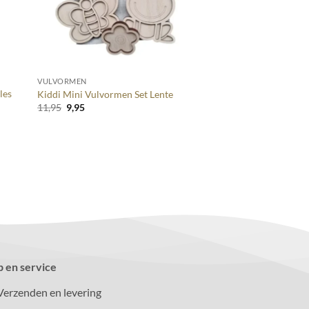
+
VULVORMEN
les
Kiddi Mini Vulvormen Set Lente
Oorspronkelijke
Huidige
11,95
9,95
prijs
prijs
was:
is:
11,95.
9,95.
p en service
Verzenden en levering