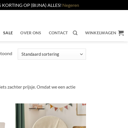
KORTING OP (BIJNA) ALLES!
Negeren
SALE
OVER ONS
CONTACT
WINKELWAGEN
etoond
iets zachter prijsje. Omdat we een actie