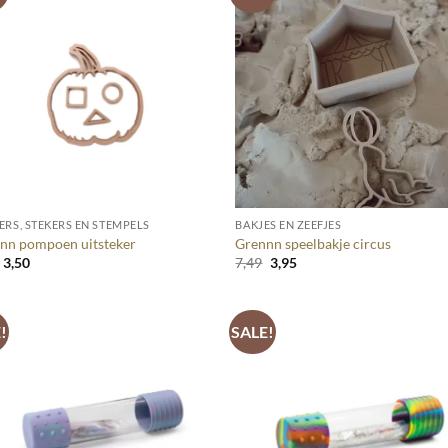
+
ERS, STEKERS EN STEMPELS
BAKJES EN ZEEFJES
nn pompoen uitsteker
Grennn speelbakje circus
Oorspronkelijke
Huidige
Oorspronkelijke
Huidige
3,50
7,49
3,95
prijs
prijs
prijs
prijs
was:
is:
was:
is:
4,95.
3,50.
7,49.
3,95.
!
SALE!