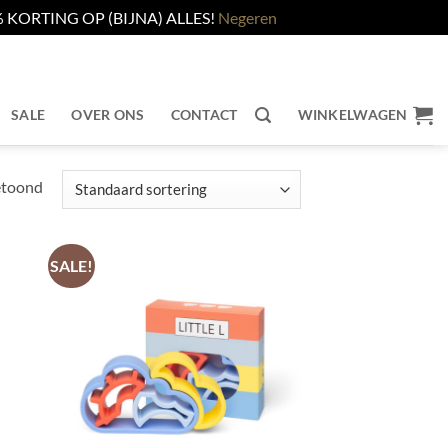
KORTING OP (BIJNA) ALLES!
Negeren
SALE
OVER ONS
CONTACT
WINKELWAGEN
etoond
SALE!