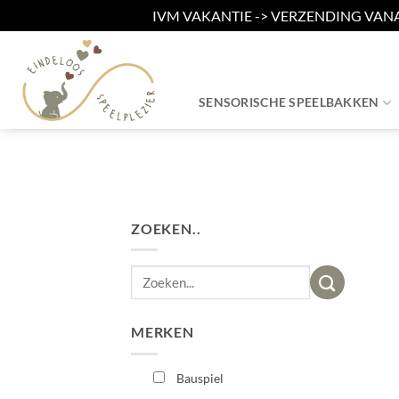
IVM VAKANTIE -> VERZENDING VAN
Ga
naar
inhoud
SENSORISCHE SPEELBAKKEN
ZOEKEN..
Zoeken
naar:
MERKEN
Bauspiel