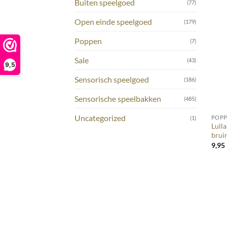
Buiten speelgoed
(77)
Open einde speelgoed
(179)
Poppen
(7)
Sale
(43)
9,5
Sensorisch speelgoed
(186)
Sensorische speelbakken
(485)
+
Uncategorized
POP
(1)
Lull
bruin
9,95