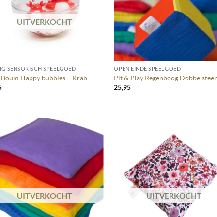
UITVERKOCHT
+
IG SENSORISCH SPEELGOED
OPEN EINDE SPEELGOED
t Boum Happy bubbles – Krab
Pit & Play Regenboog Dobbelstee
5
25,95
UITVERKOCHT
UITVERKOCHT