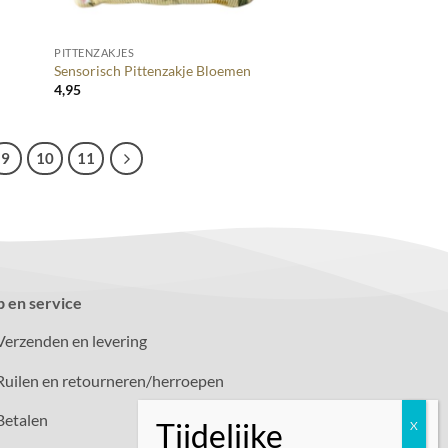
+
PITTENZAKJES
Sensorisch Pittenzakje Bloemen
4,95
9
10
11
p en service
Verzenden en levering
Ruilen en retourneren/herroepen
Betalen