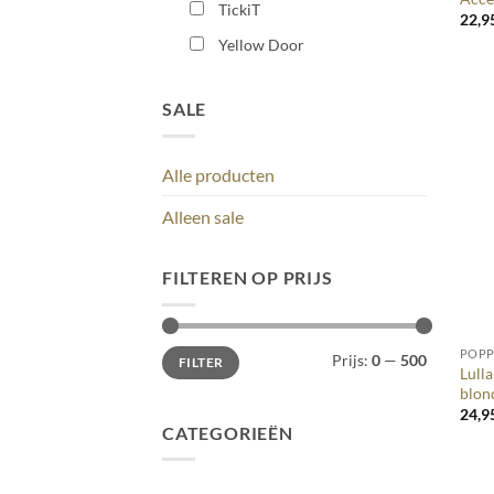
TickiT
22,9
Yellow Door
SALE
Alle producten
Alleen sale
FILTEREN OP PRIJS
+
Min.
Max.
POP
Prijs:
0
—
500
FILTER
prijs
prijs
Lull
blon
24,9
CATEGORIEËN