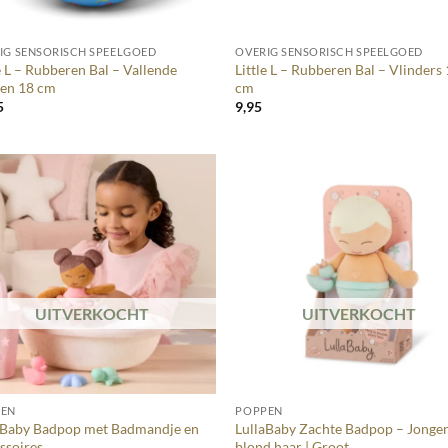
+
IG SENSORISCH SPEELGOED
OVERIG SENSORISCH SPEELGOED
e L – Rubberen Bal – Vallende
Little L – Rubberen Bal – Vlinders
ren 18 cm
cm
5
9,95
UITVERKOCHT
UITVERKOCHT
+
PEN
POPPEN
aBaby Badpop met Badmandje en
LullaBaby Zachte Badpop – Jonge
ssoires
blond haar | Groot