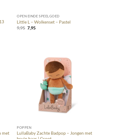
+
OPEN EINDE SPEELGOED
 13
Little L – Wolkenset – Pastel
Oorspronkelijke
Huidige
9,95
7,95
prijs
prijs
was:
is:
9,95.
7,95.
+
POPPEN
n met
LullaBaby Zachte Badpop – Jongen met
bruin haar | Groot