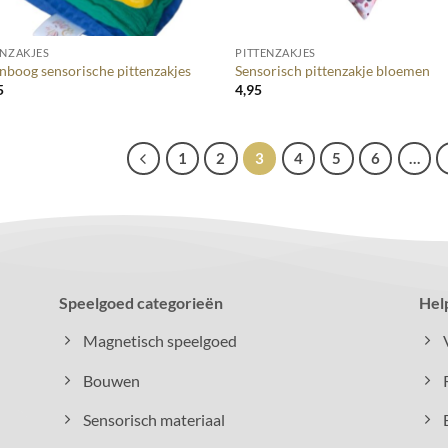
+
ENZAKJES
PITTENZAKJES
nboog sensorische pittenzakjes
Sensorisch pittenzakje bloemen
5
4,95
1
2
3
4
5
6
…
Speelgoed categorieën
Hel
Magnetisch speelgoed
Bouwen
Sensorisch materiaal