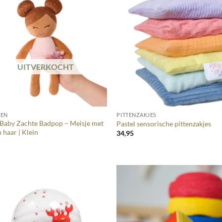
UITVERKOCHT
+
PEN
PITTENZAKJES
aBaby Zachte Badpop – Meisje met
Pastel sensorische pittenzakjes
 haar | Klein
34,95