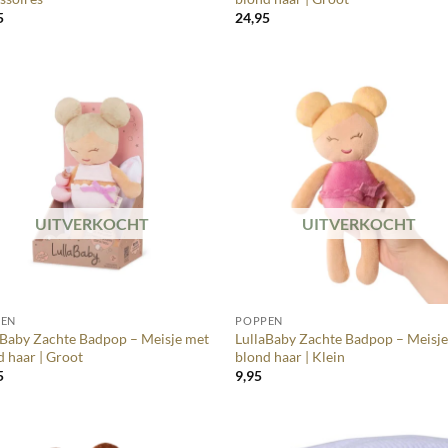
5
24,95
UITVERKOCHT
UITVERKOCHT
+
PEN
POPPEN
aBaby Zachte Badpop – Meisje met
LullaBaby Zachte Badpop – Meisj
d haar | Groot
blond haar | Klein
5
9,95