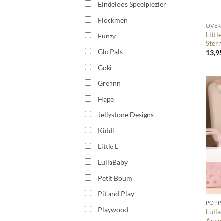
Eindeloos Speelplezier
+
Flockmen
OVER
Littl
Funzy
Ster
Glo Pals
13,9
Goki
Grennn
Hape
Jellystone Designs
Kiddi
Little L
LullaBaby
Petit Boum
+
Pit and Play
POP
Playwood
Lull
Acce