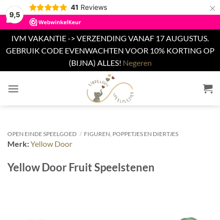
×
41
Reviews
9,5
IVM VAKANTIE -> VERZENDING VANAF 17 AUGUSTUS.
GEBRUIK CODE EVENWACHTEN VOOR 10% KORTING OP
(BIJNA) ALLES!
Negeren
Ga
naar
inhoud
OPEN EINDE SPEELGOED
/
FIGUREN, POPPETJES EN DIERTJES
Merk:
Yellow Door
Yellow Door Fruit Speelstenen