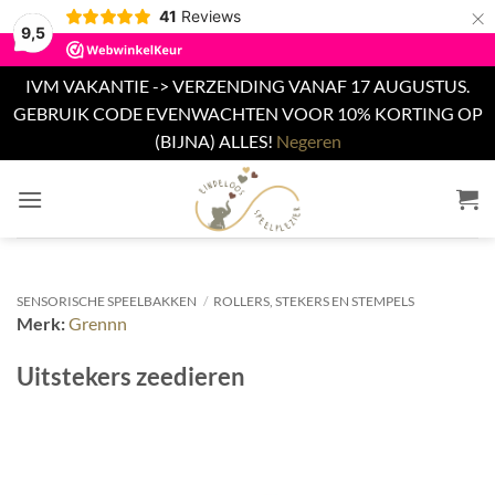
×
41
Reviews
9,5
IVM VAKANTIE -> VERZENDING VANAF 17 AUGUSTUS.
GEBRUIK CODE EVENWACHTEN VOOR 10% KORTING OP
(BIJNA) ALLES!
Negeren
Ga
naar
inhoud
SENSORISCHE SPEELBAKKEN
/
ROLLERS, STEKERS EN STEMPELS
Merk:
Grennn
Uitstekers zeedieren