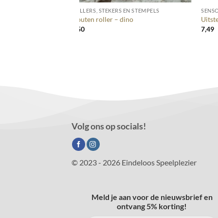
N STEMPELS
ROLLERS, STEKERS EN STEMPELS
SENSO
insecten
Houten roller – dino
Uitst
8,50
7,49
Volg ons op socials!
© 2023 - 2026 Eindeloos Speelplezier
Meld je aan voor de nieuwsbrief en
ontvang 5% korting!