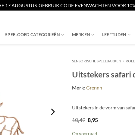
AF 17 AUGUSTUS. GEBRUIK CODE EVENWACHTEN VOOR 10% 
SPEELGOED CATEGORIEËN
MERKEN
LEEFTIJDEN
SENSORISCHE SPEELBAKKEN
/
ROLL
Uitstekers safari 
Merk:
Grennn
Uitstekers in de vorm van safa
Oorspronkelijke
Huidige
10,49
8,95
prijs
prijs
was:
is:
Op voorraad