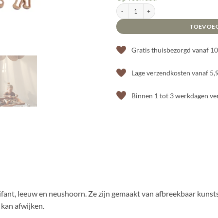
10,49.
8,95.
Uitstekers safari dieren aantal
TOEVOE
Gratis thuisbezorgd vanaf 1
Lage verzendkosten vanaf 5,
Binnen 1 tot 3 werkdagen v
lifant, leeuw en neushoorn. Ze zijn gemaakt van afbreekbaar kunsts
 kan afwijken.