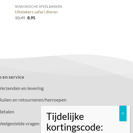
SENSORISCHE SPEELBAKKEN
Uitstekers safari dieren
Oorspronkelijke
Huidige
10,49
8,95
prijs
prijs
was:
is:
10,49.
8,95.
p en service
Verzenden en levering
Ruilen en retourneren/herroepen
Betalen
Veelgestelde vragen