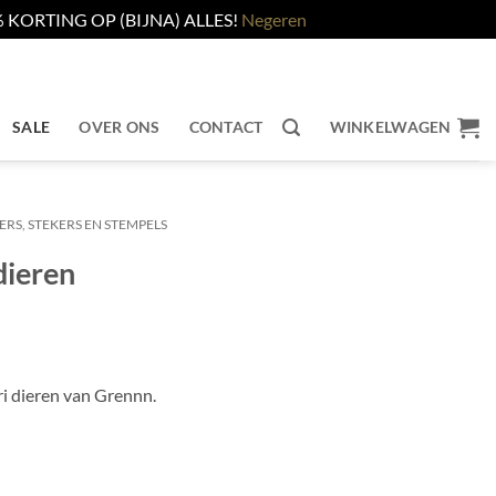
KORTING OP (BIJNA) ALLES!
Negeren
SALE
OVER ONS
CONTACT
WINKELWAGEN
ERS, STEKERS EN STEMPELS
dieren
ri dieren van Grennn.