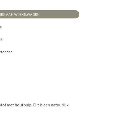
GEN AAN WINKELWAGEN
00
95
erzonden
tof met houtpulp. Dit is een natuurlijk