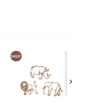
SALE!
+