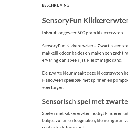
BESCHRIJVING
SensoryFun Kikkererwte
Inhoud:
ongeveer 500 gram kikkererwten.
SensoryFun Kikkererwten – Zwart is een stev
makkelijk door bakjes en maken een zacht r
ervaring dan speelrijst, klei of magic sand.
De zwarte kleur maakt deze kikkererwten hee
Halloween speelbak met spinnen en pompoene
voertuigen.
Sensorisch spel met zwart
Spelen met kikkererwten nodigt kinderen uit
bakjes vullen en leegmaken, kleine figuren 
spel extra interessant.