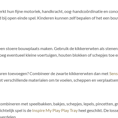
rkt hun fijne motoriek, handkracht, oog-handcoördinatie en conce
bij open einde spel. Kinderen kunnen zelf bepalen of het een bo
een stoere bouwplaats maken. Gebruik de kikkererwten als stenen
Voeg eventueel kleine voertuigen, houten blokken of schepjes toe
cturen toevoegen? Combineer de zwarte kikkererwten dan met
Sens
 verschillende materialen om te voelen, scheppen en verplaatsen
bineren met speelbakken, bakjes, schepjes, lepels, pincetten, gri
chtelijk spel is de
Inspire My Play Play Tray
heel geschikt. De los
 verdelen.