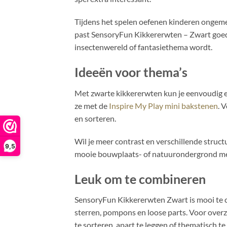
Tijdens het spelen oefenen kinderen ongeme
past SensoryFun Kikkererwten – Zwart goed 
insectenwereld of fantasiethema wordt.
Ideeën voor thema’s
Met zwarte kikkererwten kun je eenvoudig 
ze met de
Inspire My Play mini bakstenen
. 
en sorteren.
Wil je meer contrast en verschillende stru
9,5
mooie bouwplaats- of natuurondergrond met
Leuk om te combineren
SensoryFun Kikkererwten Zwart is mooi te com
sterren, pompons en loose parts. Voor overzi
te sorteren, apart te leggen of thematisch te