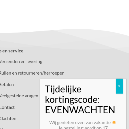
p en service
Verzenden en levering
Ruilen en retourneren/herroepen
Betalen
Veelgestelde vragen
Contact
Klachten
Wij genieten even van vakantie
Je bestelling wordt op
17