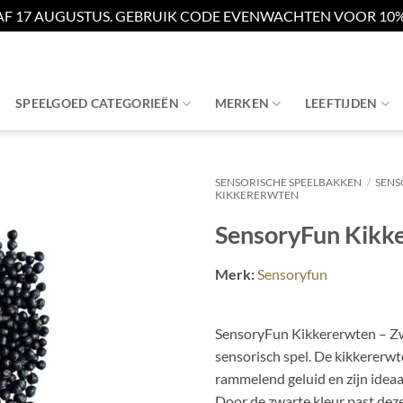
AF 17 AUGUSTUS. GEBRUIK CODE EVENWACHTEN VOOR 10% 
SPEELGOED CATEGORIEËN
MERKEN
LEEFTIJDEN
SENSORISCHE SPEELBAKKEN
/
SENS
KIKKERERWTEN
SensoryFun Kikk
Merk:
Sensoryfun
SensoryFun Kikkererwten – Zwar
sensorisch spel. De kikkererwt
rammelend geluid en zijn ideaa
Door de zwarte kleur past deze 