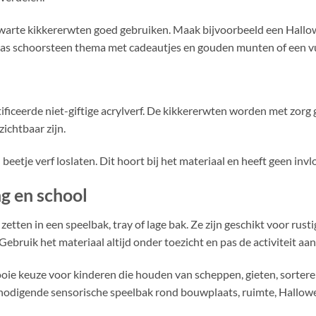
zwarte kikkererwten goed gebruiken. Maak bijvoorbeeld een Hall
laas schoorsteen thema met cadeautjes en gouden munten of een v
ificeerde niet-giftige acrylverf. De kikkererwten worden met zorg 
zichtbaar zijn.
beetje verf loslaten. Dit hoort bij het materiaal en heeft geen invl
ng en school
etten in een speelbak, tray of lage bak. Ze zijn geschikt voor rust
Gebruik het materiaal altijd onder toezicht en pas de activiteit aan 
e keuze voor kinderen die houden van scheppen, gieten, sorteren 
tnodigende sensorische speelbak rond bouwplaats, ruimte, Hallowe