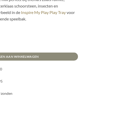
terklaas schoorsteen, insecten en
rbeeld in de
Inspire My Play Play Tray
voor
gende speelbak.
GEN AAN WINKELWAGEN
00
95
erzonden