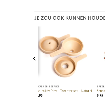
JE ZOU OOK KUNNEN HOUDE
+
+
AAL
BAKJES EN ZEEFJES
SPEEL
erij pasta mix –
Inspire My Play – Trechter set – Naturel
Senso
15,95
8,95