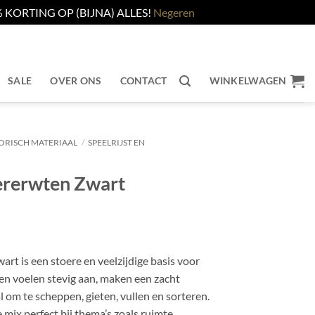
KORTING OP (BIJNA) ALLES!
Negeren
SALE
OVER ONS
CONTACT
WINKELWAGEN
ORISCH MATERIAAL
/
SPEELRIJST EN
ererwten Zwart
t is een stoere en veelzijdige basis voor
en voelen stevig aan, maken een zacht
l om te scheppen, gieten, vullen en sorteren.
mix perfect bij thema’s zoals ruimte,