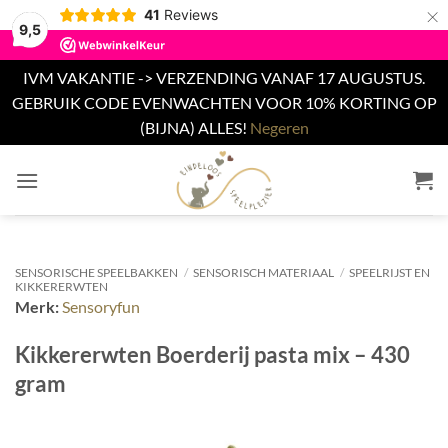
×
41
Reviews
9,5
IVM VAKANTIE -> VERZENDING VANAF 17 AUGUSTUS.
GEBRUIK CODE EVENWACHTEN VOOR 10% KORTING OP
(BIJNA) ALLES!
Negeren
Ga
naar
inhoud
SENSORISCHE SPEELBAKKEN
/
SENSORISCH MATERIAAL
/
SPEELRIJST EN
KIKKERERWTEN
Merk:
Sensoryfun
Kikkererwten Boerderij pasta mix – 430
gram