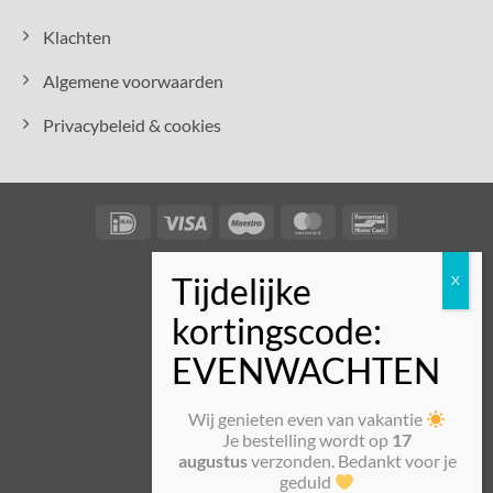
Klachten
Algemene voorwaarden
Privacybeleid & cookies
IDeal
Visa
Maestro
MasterCard
Bancontact
Wij genieten even van vakantie
Je bestelling wordt op
17
augustus
verzonden. Bedankt voor je
geduld