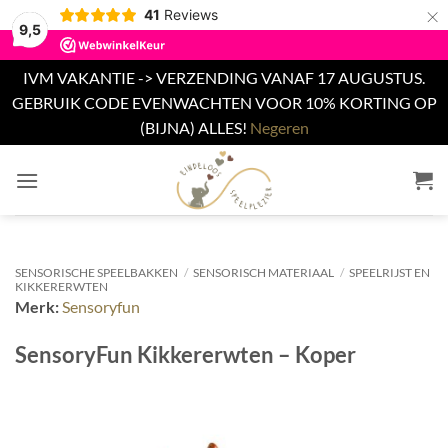
×
41
Reviews
9,5
IVM VAKANTIE -> VERZENDING VANAF 17 AUGUSTUS.
GEBRUIK CODE EVENWACHTEN VOOR 10% KORTING OP
(BIJNA) ALLES!
Negeren
Ga
naar
inhoud
SENSORISCHE SPEELBAKKEN
/
SENSORISCH MATERIAAL
/
SPEELRIJST EN
KIKKERERWTEN
Merk:
Sensoryfun
SensoryFun Kikkererwten – Koper