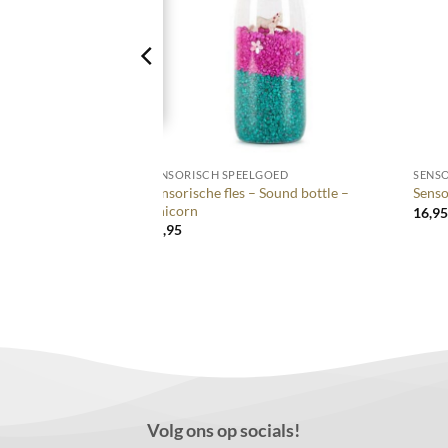
+
+
 SPEELGOED
SENSORISCH SPEELGOED
SENS
Sensorische fles – Sound bottle –
aneel – paars
Senso
Unicorn
16,9
16,95
Volg ons op socials!