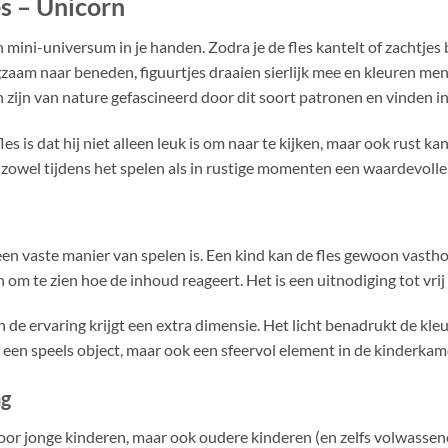
s – Unicorn
en mini-universum in je handen. Zodra je de fles kantelt of zachtje
zaam naar beneden, figuurtjes draaien sierlijk mee en kleuren men
 zijn van nature gefascineerd door dit soort patronen en vinden in 
s is dat hij niet alleen leuk is om naar te kijken, maar ook rust
 zowel tijdens het spelen als in rustige momenten een waardevolle 
r geen vaste manier van spelen is. Een kind kan de fles gewoon vas
m te zien hoe de inhoud reageert. Het is een uitnodiging tot vrij 
 de ervaring krijgt een extra dimensie. Het licht benadrukt de kleur
een speels object, maar ook een sfeervol element in de kinderkam
ng
voor jonge kinderen, maar ook oudere kinderen (en zelfs volwassen