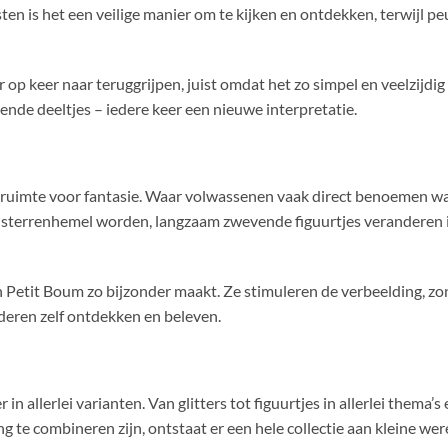
en is het een veilige manier om te kijken en ontdekken, terwijl pe
op keer naar teruggrijpen, juist omdat het zo simpel en veelzijdig 
e deeltjes – iedere keer een nieuwe interpretatie.
de ruimte voor fantasie. Waar volwassenen vaak direct benoemen wat
n sterrenhemel worden, langzaam zwevende figuurtjes veranderen 
van Petit Boum zo bijzonder maakt. Ze stimuleren de verbeelding, zo
nderen zelf ontdekken en beleven.
 in allerlei varianten. Van glitters tot figuurtjes in allerlei thema’s
g te combineren zijn, ontstaat er een hele collectie aan kleine we