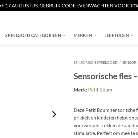
AF 17 AUGUSTUS. GEBRUIK CODE EVENWACHTEN VOOR 10% 
SPEELGOED CATEGORIEËN
MERKEN
LEEFTIJDEN
SENSORISCH SPEELGOED
/
SENSORI
Sensorische fles 
Merk:
Petit Boum
Deze Petit Boum sensorische fle
prikkelt en kinderen helpt ont
voorwerpen trekken de aandac
stimulatie. Perfect om mee te 