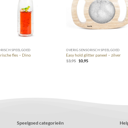
+
ORISCH SPEELGOED
OVERIG SENSORISCH SPEELGOED
rische fles – Dino
Easy hold glitter paneel – zilver
Oorspronkelijke
Huidige
5
13,95
10,95
prijs
prijs
was:
is:
13,95.
10,95.
Speelgoed categorieën
Hel