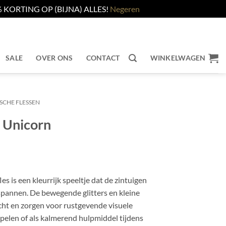
KORTING OP (BIJNA) ALLES!
Negeren
SALE
OVER ONS
CONTACT
WINKELWAGEN
SCHE FLESSEN
– Unicorn
s is een kleurrijk speeltje dat de zintuigen
spannen. De bewegende glitters en kleine
ht en zorgen voor rustgevende visuele
spelen of als kalmerend hulpmiddel tijdens