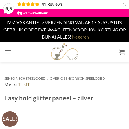
×
41
Reviews
9,5
IVM VAKANTIE -> VERZENDING VANAF 17 AUGUSTUS.
GEBRUIK CODE EVENWACHTEN VOOR 10% KORTING OP
(BIJNA) ALLES!
Negeren
Ga
naar
inhoud
SENSORISCH SPEELGOED
/
OVERIG SENSORISCH SPEELGOED
Merk:
TickiT
Easy hold glitter paneel – zilver
SALE!