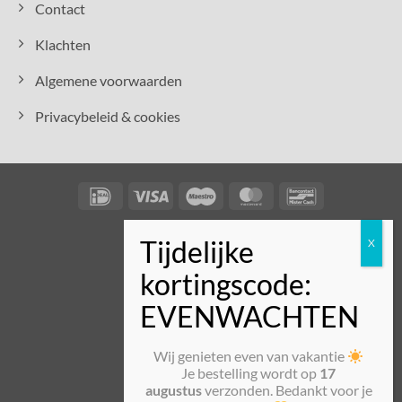
Contact
Klachten
Algemene voorwaarden
Privacybeleid & cookies
IDeal
Visa
Maestro
MasterCard
Bancontact
Wij genieten even van vakantie
Je bestelling wordt op
17
augustus
verzonden. Bedankt voor je