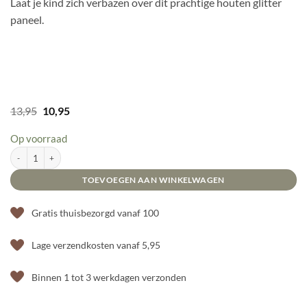
Laat je kind zich verbazen over dit prachtige houten glitter
paneel.
Oorspronkelijke
Huidige
13,95
10,95
prijs
prijs
was:
is:
Op voorraad
13,95.
10,95.
Easy hold glitter paneel - zilver aantal
TOEVOEGEN AAN WINKELWAGEN
Gratis thuisbezorgd vanaf 100
Lage verzendkosten vanaf 5,95
Binnen 1 tot 3 werkdagen verzonden