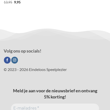
Oorspronkelijke
Huidige
13,95
9,95
prijs
prijs
was:
is:
13,95.
9,95.
Volg ons op socials!
© 2023 - 2026 Eindeloos Speelplezier
Meld je aan voor de nieuwsbrief en ontvang
5% korting!