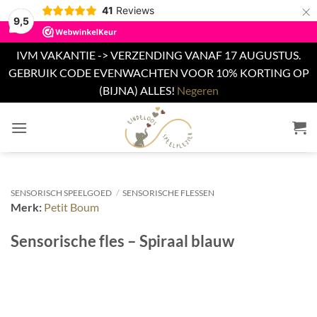
×
41
Reviews
9,5
IVM VAKANTIE -> VERZENDING VANAF 17 AUGUSTUS.
GEBRUIK CODE EVENWACHTEN VOOR 10% KORTING OP
(BIJNA) ALLES!
Negeren
Ga
naar
inhoud
SENSORISCH SPEELGOED
/
SENSORISCHE FLESSEN
Merk:
Petit Boum
Sensorische fles – Spiraal blauw