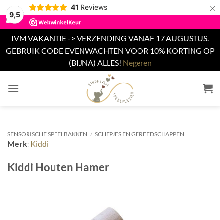
×
41
Reviews
9,5
IVM VAKANTIE -> VERZENDING VANAF 17 AUGUSTUS.
GEBRUIK CODE EVENWACHTEN VOOR 10% KORTING OP
(BIJNA) ALLES!
Negeren
Ga
naar
inhoud
SENSORISCHE SPEELBAKKEN
/
SCHEPJES EN GEREEDSCHAPPEN
Merk:
Kiddi
Kiddi Houten Hamer