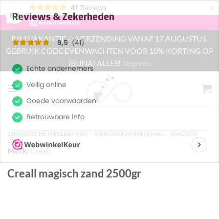
×
41
Reviews
9,5
IVM VAKANTIE -> VERZENDING VANAF 17 AUGUSTUS.
GEBRUIK CODE EVENWACHTEN VOOR 10% KORTING OP
(BIJNA) ALLES!
Negeren
Ga
naar
inhoud
SENSORISCHE SPEELBAKKEN
/
SENSORISCH MATERIAAL
/
MAGISCH
ZAND
Merk:
Creall
Creall magisch zand 2500gr