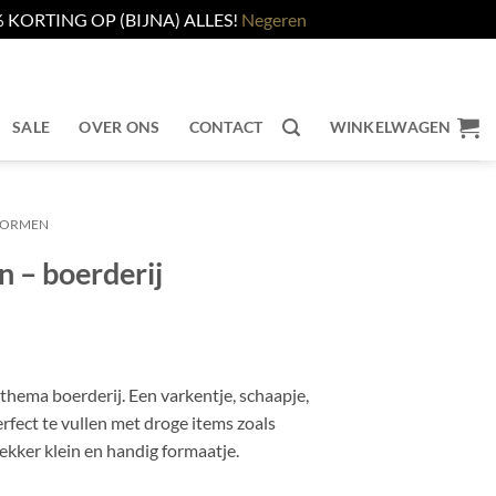
KORTING OP (BIJNA) ALLES!
Negeren
SALE
OVER ONS
CONTACT
WINKELWAGEN
VORMEN
 – boerderij
thema boerderij. Een varkentje, schaapje,
Perfect te vullen met droge items zoals
 lekker klein en handig formaatje.