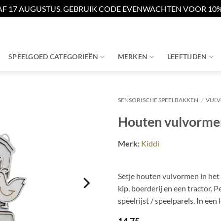
AF 17 AUGUSTUS. GEBRUIK CODE EVENWACHTEN VOOR 10% 
SPEELGOED CATEGORIEËN
MERKEN
LEEFTIJDEN
SENSORISCHE SPEELBAKKEN
/
VUL
Houten vulvormen
Merk:
Kiddi
Setje houten vulvormen in het 
kip, boerderij en een tractor. 
speelrijst / speelparels. In een