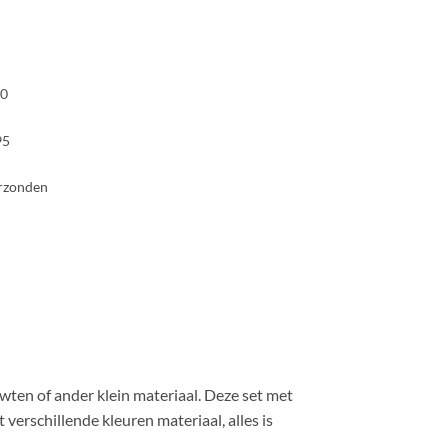
00
95
erzonden
rwten of ander klein materiaal. Deze set met
 verschillende kleuren materiaal, alles is