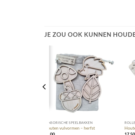
JE ZOU OOK KUNNEN HOUDE
+
+
AAL
SENSORISCHE SPEELBAKKEN
ROLLE
 Nights – 430 gram
Houten vulvormen – herfst
Houte
12,00
17,5