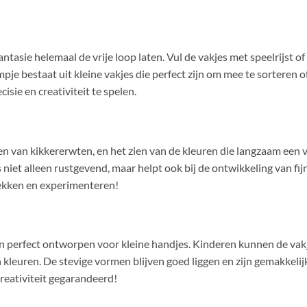
asie helemaal de vrije loop laten. Vul de vakjes met speelrijst o
e bestaat uit kleine vakjes die perfect zijn om mee te sorteren of 
isie en creativiteit te spelen.
eren van kikkererwten, en het zien van de kleuren die langzaam een
l is niet alleen rustgevend, maar helpt ook bij de ontwikkeling van 
dekken en experimenteren!
n perfect ontworpen voor kleine handjes. Kinderen kunnen de vakj
kleuren. De stevige vormen blijven goed liggen en zijn gemakkelijk 
creativiteit gegarandeerd!