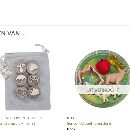
N VAN …
UITVERKOCHT
+
RS, STEKERS EN STEMPELS
KLEI
n stempels – herfst
SensoryDough boerderij
0
8,95