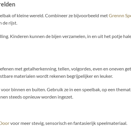
relden
eelbak of kleine wereld. Combineer ze bijvoorbeeld met
Grennn Spee
 de rijst.
lling. Kinderen kunnen de bijen verzamelen, in en uit het potje h
efenen met getalherkenning, tellen, volgordes, even en oneven geta
stbare materialen wordt rekenen begrijpelijker en leuker.
 voor binnen en buiten. Gebruik ze in een speelbak, op een themat
nnen steeds opnieuw worden ingezet.
 Door
voor meer stevig, sensorisch en fantasierijk speelmateriaal.