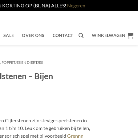
KORTING OP (BIJNA) ALLES!
Negeren
SALE
OVER ONS
CONTACT
WINKELWAGEN
 POPPETJES EN DIERTJES
stenen – Bijen
n Cijferstenen zijn stevige speelstenen in
an 1 t/m 10. Leuk om te gebruiken bij tellen,
sensorisch spel met bijvoorbeeld
Grennn