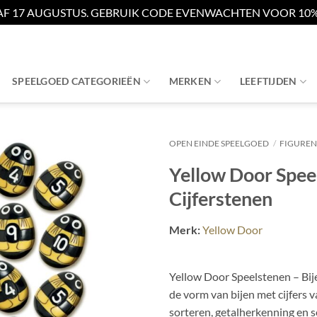
AF 17 AUGUSTUS. GEBRUIK CODE EVENWACHTEN VOOR 10% 
SPEELGOED CATEGORIEËN
MERKEN
LEEFTIJDEN
OPEN EINDE SPEELGOED
/
FIGUREN,
Yellow Door Speel
Cijferstenen
Merk:
Yellow Door
Yellow Door Speelstenen – Bije
de vorm van bijen met cijfers v
sorteren, getalherkenning en 