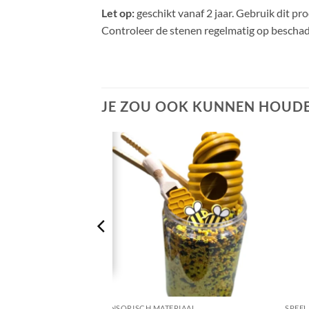
Let op:
geschikt vanaf 2 jaar. Gebruik dit pr
Controleer de stenen regelmatig op beschad
JE ZOU OOK KUNNEN HOUDE
+
+
EN
SENSORISCH MATERIAAL
SPEEL