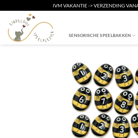
IVM VAKANTIE -> VERZENDING VAN
Ga
naar
inhoud
SENSORISCHE SPEELBAKKEN