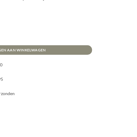
en aantal
GEN AAN WINKELWAGEN
00
95
erzonden