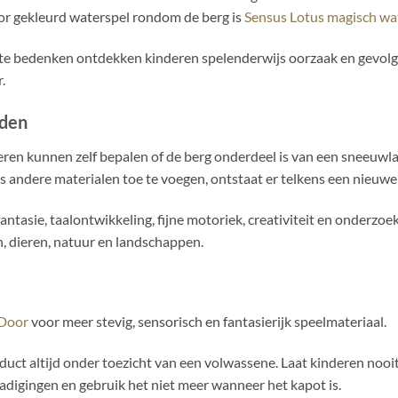
oor gekleurd waterspel rondom de berg is
Sensus Lotus magisch wa
te bedenken ontdekken kinderen spelenderwijs oorzaak en gevolg, 
.
lden
deren kunnen zelf bepalen of de berg onderdeel is van een sneeuwl
 andere materialen toe te voegen, ontstaat er telkens een nieuwe
antasie, taalontwikkeling, fijne motoriek, creativiteit en onderzo
n, dieren, natuur en landschappen.
 Door
voor meer stevig, sensorisch en fantasierijk speelmateriaal.
oduct altijd onder toezicht van een volwassene. Laat kinderen nooit
digingen en gebruik het niet meer wanneer het kapot is.