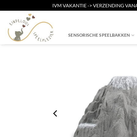
IVM VAKANTIE -> VERZENDING VAN
Ga
naar
inhoud
SENSORISCHE SPEELBAKKEN