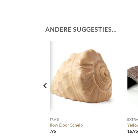
ANDERE SUGGESTIES…
+
+
EXTRA'S
EXTRA
 waterval
Yellow Door Schelp
Yell
23,95
16,9