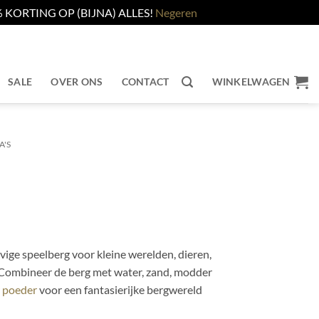
KORTING OP (BIJNA) ALLES!
Negeren
SALE
OVER ONS
CONTACT
WINKELWAGEN
A'S
vige speelberg voor kleine werelden, dieren,
 Combineer de berg met water, zand, modder
r poeder
voor een fantasierijke bergwereld