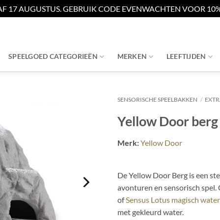
AF 17 AUGUSTUS. GEBRUIK CODE EVENWACHTEN VOOR 10% 
SPEELGOED CATEGORIEËN
MERKEN
LEEFTIJDEN
SENSORISCHE SPEELBAKKEN
/
EXTR
Yellow Door berg
Merk:
Yellow Door
De Yellow Door Berg is een ste
avonturen en sensorisch spel.
of
Sensus Lotus magisch wate
met gekleurd water.