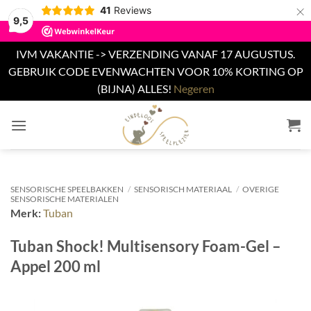
×
41
Reviews
9,5
IVM VAKANTIE -> VERZENDING VANAF 17 AUGUSTUS.
GEBRUIK CODE EVENWACHTEN VOOR 10% KORTING OP
(BIJNA) ALLES!
Negeren
Ga
naar
inhoud
SENSORISCHE SPEELBAKKEN
/
SENSORISCH MATERIAAL
/
OVERIGE
SENSORISCHE MATERIALEN
Merk:
Tuban
Tuban Shock! Multisensory Foam-Gel –
Appel 200 ml