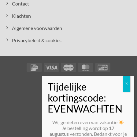
Contact
Klachten
Algemene voorwaarden
Privacybeleid & cookies
IDeal
Visa
Maestro
MasterCard
Bancontact
Wij genieten even van vakantie
Je bestelling wordt op
17
augustus
verzonden. Bedankt voor je