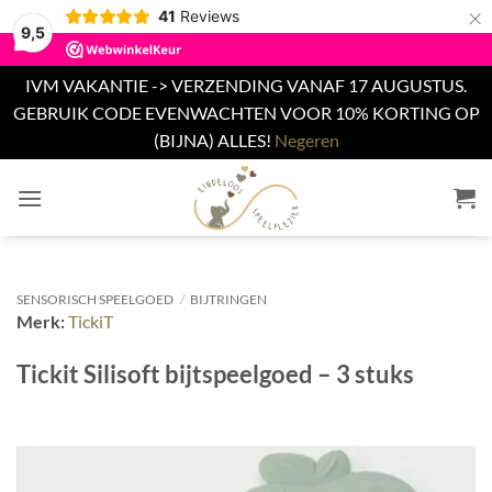
×
41
Reviews
9,5
IVM VAKANTIE -> VERZENDING VANAF 17 AUGUSTUS.
GEBRUIK CODE EVENWACHTEN VOOR 10% KORTING OP
(BIJNA) ALLES!
Negeren
Ga
naar
inhoud
SENSORISCH SPEELGOED
/
BIJTRINGEN
Merk:
TickiT
Tickit Silisoft bijtspeelgoed – 3 stuks