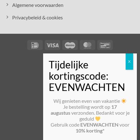
Algemene voorwaarden
Privacybeleid & cookies
IDeal
Visa
Maestro
MasterCard
Bancontact
Wij genieten even van vakantie
Je bestelling wordt op
17
augustus
verzonden. Bedankt voor je
geduld
Gebruik code
EVENWACHTEN
voor
10% korting*