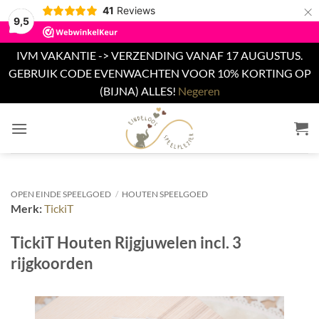
×
41
Reviews
9,5
IVM VAKANTIE -> VERZENDING VANAF 17 AUGUSTUS.
GEBRUIK CODE EVENWACHTEN VOOR 10% KORTING OP
(BIJNA) ALLES!
Negeren
Ga
naar
inhoud
OPEN EINDE SPEELGOED
/
HOUTEN SPEELGOED
Merk:
TickiT
TickiT Houten Rijgjuwelen incl. 3
rijgkoorden