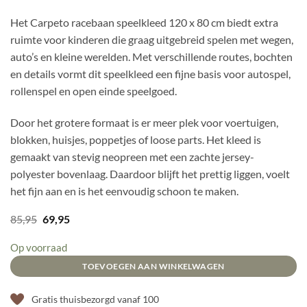
Het Carpeto racebaan speelkleed 120 x 80 cm biedt extra
ruimte voor kinderen die graag uitgebreid spelen met wegen,
auto’s en kleine werelden. Met verschillende routes, bochten
en details vormt dit speelkleed een fijne basis voor autospel,
rollenspel en open einde speelgoed.
Door het grotere formaat is er meer plek voor voertuigen,
blokken, huisjes, poppetjes of loose parts. Het kleed is
gemaakt van stevig neopreen met een zachte jersey-
polyester bovenlaag. Daardoor blijft het prettig liggen, voelt
het fijn aan en is het eenvoudig schoon te maken.
Oorspronkelijke
Huidige
85,95
69,95
prijs
prijs
was:
is:
Op voorraad
85,95.
69,95.
TOEVOEGEN AAN WINKELWAGEN
Gratis thuisbezorgd vanaf 100