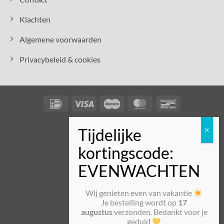
Klachten
Algemene voorwaarden
Privacybeleid & cookies
IDeal
Visa
Maestro
MasterCard
Bancontact
Wij genieten even van vakantie
Je bestelling wordt op
17
augustus
verzonden. Bedankt voor je
geduld