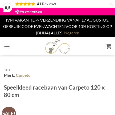
×
41
Reviews
9,5
IVM VAKANTIE -> VERZENDING VANAF 17 AUGUSTUS.
GEBRUIK CODE EVENWACHTEN VOOR 10% KORTING OP
(BIJNA) ALLES!
Negeren
Ga
naar
inhoud
SALE
Merk:
Carpeto
Speelkleed racebaan van Carpeto 120 x
80 cm
SALE!