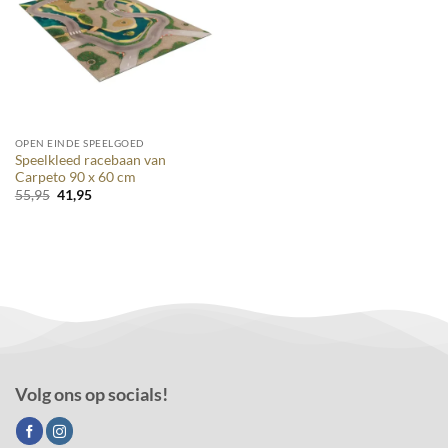
OPEN EINDE SPEELGOED
Speelkleed racebaan van
Carpeto 90 x 60 cm
Oorspronkelijke
Huidige
55,95
41,95
prijs
prijs
was:
is:
55,95.
41,95.
Volg ons op socials!