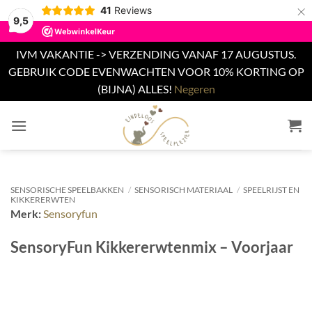
×
41
Reviews
9,5
IVM VAKANTIE -> VERZENDING VANAF 17 AUGUSTUS.
GEBRUIK CODE EVENWACHTEN VOOR 10% KORTING OP
(BIJNA) ALLES!
Negeren
Ga
naar
inhoud
SENSORISCHE SPEELBAKKEN
/
SENSORISCH MATERIAAL
/
SPEELRIJST EN
KIKKERERWTEN
Merk:
Sensoryfun
SensoryFun Kikkererwtenmix – Voorjaar