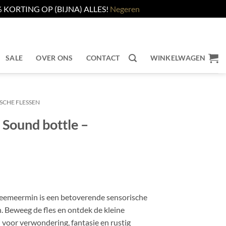
KORTING OP (BIJNA) ALLES!
Negeren
SALE
OVER ONS
CONTACT
WINKELWAGEN
SCHE FLESSEN
– Sound bottle –
eemeermin is een betoverende sensorische
en. Beweeg de fles en ontdek de kleine
 voor verwondering, fantasie en rustig