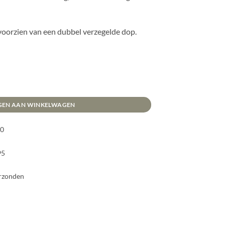
oorzien van een dubbel verzegelde dop.
in aantal
GEN AAN WINKELWAGEN
00
95
erzonden