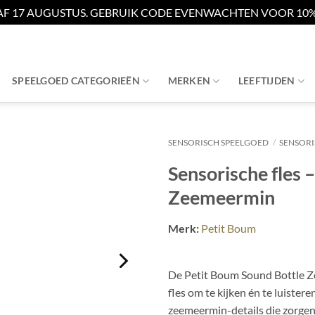
AF 17 AUGUSTUS. GEBRUIK CODE EVENWACHTEN VOOR 10% 
SPEELGOED CATEGORIEËN
MERKEN
LEEFTIJDEN
SENSORISCH SPEELGOED
/
SENSORI
Sensorische fles 
Zeemeermin
Merk:
Petit Boum
De Petit Boum Sound Bottle Z
fles om te kijken én te luister
zeemeermin-details die zorgen