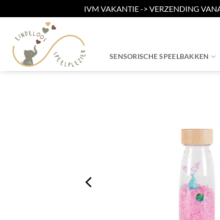
IVM VAKANTIE -> VERZENDING VAN
Ga
naar
inhoud
SENSORISCHE SPEELBAKKEN