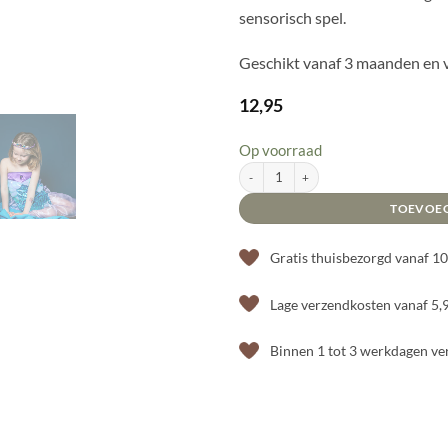
sensorisch spel.
Geschikt vanaf 3 maanden en v
12,95
Op voorraad
Sensorische fles – Sound bottle – Zeemeerm
TOEVOE
Gratis thuisbezorgd vanaf 1
Lage verzendkosten vanaf 5,
Binnen 1 tot 3 werkdagen v