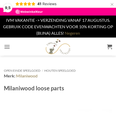
×
41
Reviews
9,5
IVM VAKANTIE -> VERZENDING VANAF 17 AUGUSTUS.
GEBRUIK CODE EVENWACHTEN VOOR 10% KORTING OP
(BIJNA) ALLES!
Negeren
Ga
naar
inhoud
OPEN EINDE SPEELGOED
/
HOUTEN SPEELGOED
Merk:
Milaniwood
Milaniwood loose parts