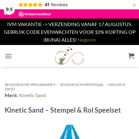
×
41
Reviews
9,5
IVM VAKANTIE -> VERZENDING VANAF 17 AUGUSTUS.
GEBRUIK CODE EVENWACHTEN VOOR 10% KORTING OP
(BIJNA) ALLES!
Negeren
Ga
naar
inhoud
SENSORISCHE SPEELBAKKEN
/
SENSORISCH MATERIAAL
/
MAGISCH
ZAND
Merk:
Kinetic Sand
Kinetic Sand – Stempel & Rol Speelset