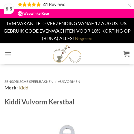
×
41
Reviews
9,5
IVM VAKANTIE -> VERZENDING VANAF 17 AUGUSTUS.
GEBRUIK CODE EVENWACHTEN VOOR 10% KORTING OP
(BIJNA) ALLES!
Negeren
Ga
naar
inhoud
SENSORISCHE SPEELBAKKEN
/
VULVORMEN
Merk:
Kiddi
Kiddi Vulvorm Kerstbal