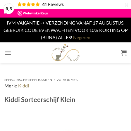
×
41
Reviews
9,5
IVM VAKANTIE -> VERZENDING VANAF 17 AUGUSTUS.
GEBRUIK CODE EVENWACHTEN VOOR 10% KORTING OP
(BIJNA) ALLES!
Negeren
Ga
naar
inhoud
SENSORISCHE SPEELBAKKEN
/
VULVORMEN
Merk:
Kiddi
Kiddi Sorteerschijf Klein