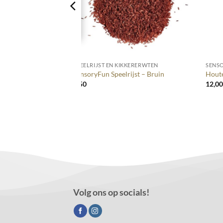
+
+
N STEMPELS
SPEELRIJST EN KIKKERERWTEN
SENSO
herfst
SensoryFun Speelrijst – Bruin
Houte
6,50
12,0
Volg ons op socials!