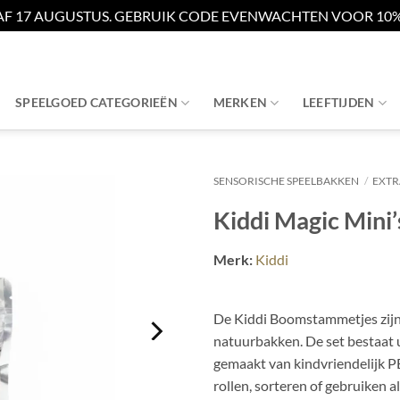
AF 17 AUGUSTUS. GEBRUIK CODE EVENWACHTEN VOOR 10% 
SPEELGOED CATEGORIEËN
MERKEN
LEEFTIJDEN
SENSORISCHE SPEELBAKKEN
/
EXTR
Kiddi Magic Mini
Merk:
Kiddi
De Kiddi Boomstammetjes zijn l
natuurbakken. De set bestaat u
gemaakt van kindvriendelijk 
rollen, sorteren of gebruiken a