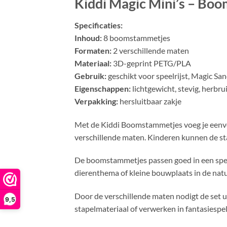
Kiddi Magic Mini’s – Bo
Specificaties:
Inhoud:
8 boomstammetjes
Formaten:
2 verschillende maten
Materiaal:
3D-geprint PETG/PLA
Gebruik:
geschikt voor speelrijst, Magic San
Eigenschappen:
lichtgewicht, stevig, herb
Verpakking:
hersluitbaar zakje
Met de Kiddi Boomstammetjes voeg je eenvou
verschillende maten. Kinderen kunnen de sta
De boomstammetjes passen goed in een sp
dierenthema of kleine bouwplaats in de natuu
Door de verschillende maten nodigt de set u
9,5
stapelmateriaal of verwerken in fantasiespel.