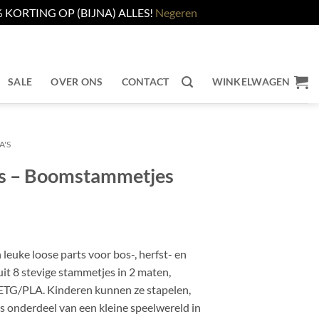
KORTING OP (BIJNA) ALLES!
Negeren
SALE
OVER ONS
CONTACT
WINKELWAGEN
A'S
’s – Boomstammetjes
euke loose parts voor bos-, herfst- en
it 8 stevige stammetjes in 2 maten,
PETG/PLA. Kinderen kunnen ze stapelen,
ls onderdeel van een kleine speelwereld in