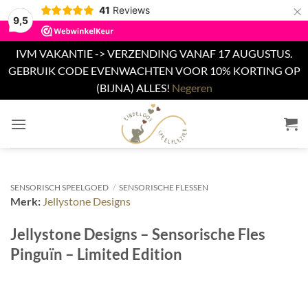
×
41
Reviews
9,5
IVM VAKANTIE -> VERZENDING VANAF 17 AUGUSTUS.
GEBRUIK CODE EVENWACHTEN VOOR 10% KORTING OP
(BIJNA) ALLES!
Negeren
Ga
naar
inhoud
SENSORISCH SPEELGOED
/
SENSORISCHE FLESSEN
Merk:
Jellystone Designs
Jellystone Designs – Sensorische Fles
Pinguïn – Limited Edition