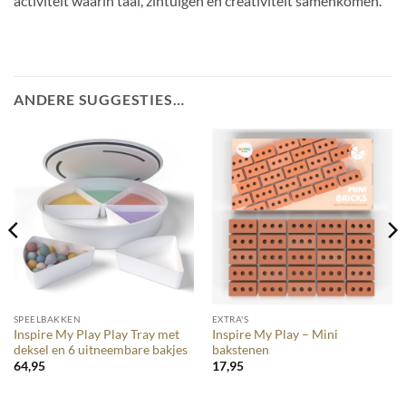
activiteit waarin taal, zintuigen en creativiteit samenkomen.
ANDERE SUGGESTIES…
SPEELBAKKEN
EXTRA'S
Inspire My Play Play Tray met
Inspire My Play – Mini
deksel en 6 uitneembare bakjes
bakstenen
64,95
17,95