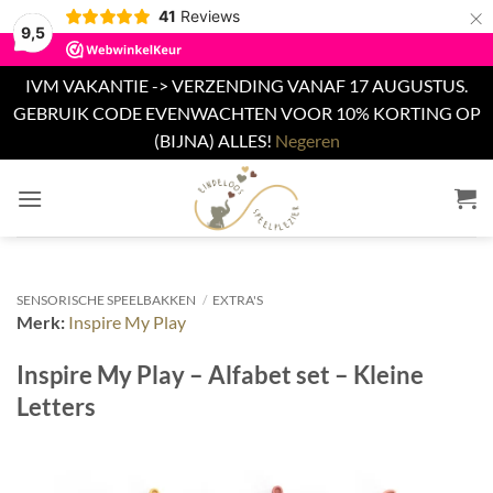
×
41
Reviews
9,5
IVM VAKANTIE -> VERZENDING VANAF 17 AUGUSTUS.
GEBRUIK CODE EVENWACHTEN VOOR 10% KORTING OP
(BIJNA) ALLES!
Negeren
Ga
naar
inhoud
SENSORISCHE SPEELBAKKEN
/
EXTRA'S
Merk:
Inspire My Play
Inspire My Play – Alfabet set – Kleine
Letters