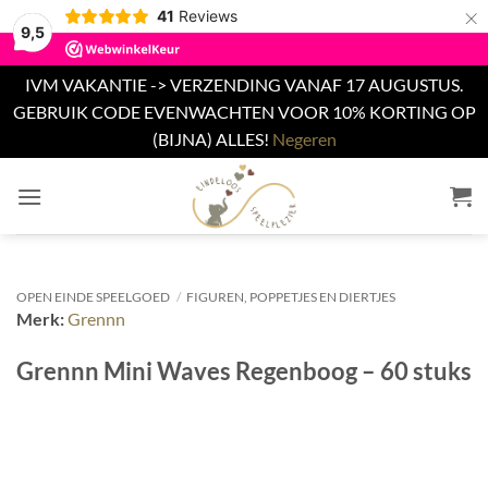
×
41
Reviews
9,5
IVM VAKANTIE -> VERZENDING VANAF 17 AUGUSTUS.
GEBRUIK CODE EVENWACHTEN VOOR 10% KORTING OP
(BIJNA) ALLES!
Negeren
Ga
naar
inhoud
OPEN EINDE SPEELGOED
/
FIGUREN, POPPETJES EN DIERTJES
Merk:
Grennn
Grennn Mini Waves Regenboog – 60 stuks