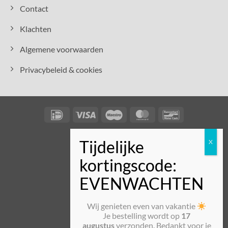
Contact
Klachten
Algemene voorwaarden
Privacybeleid & cookies
IDeal
Visa
Maestro
MasterCard
Bancontact
Wij genieten even van vakantie
Je bestelling wordt op
17
augustus
verzonden. Bedankt voor je