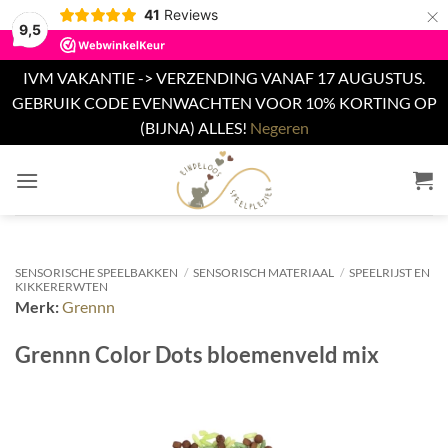
×
41
Reviews
9,5
IVM VAKANTIE -> VERZENDING VANAF 17 AUGUSTUS.
GEBRUIK CODE EVENWACHTEN VOOR 10% KORTING OP
(BIJNA) ALLES!
Negeren
Ga
naar
inhoud
SENSORISCHE SPEELBAKKEN
/
SENSORISCH MATERIAAL
/
SPEELRIJST EN
KIKKERERWTEN
Merk:
Grennn
Grennn Color Dots bloemenveld mix