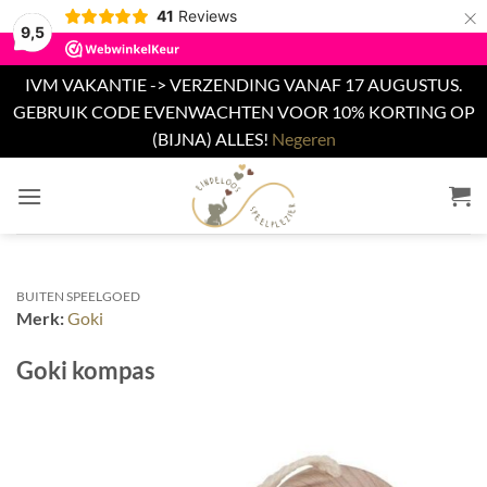
×
41
Reviews
9,5
IVM VAKANTIE -> VERZENDING VANAF 17 AUGUSTUS.
GEBRUIK CODE EVENWACHTEN VOOR 10% KORTING OP
(BIJNA) ALLES!
Negeren
Ga
naar
inhoud
BUITEN SPEELGOED
Merk:
Goki
Goki kompas