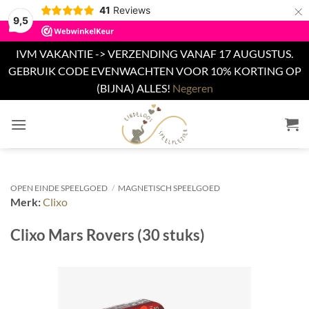
×
41
Reviews
9,5
IVM VAKANTIE -> VERZENDING VANAF 17 AUGUSTUS.
GEBRUIK CODE EVENWACHTEN VOOR 10% KORTING OP
(BIJNA) ALLES!
Negeren
Ga
naar
inhoud
OPEN EINDE SPEELGOED
/
MAGNETISCH SPEELGOED
Merk:
Clixo
Clixo Mars Rovers (30 stuks)