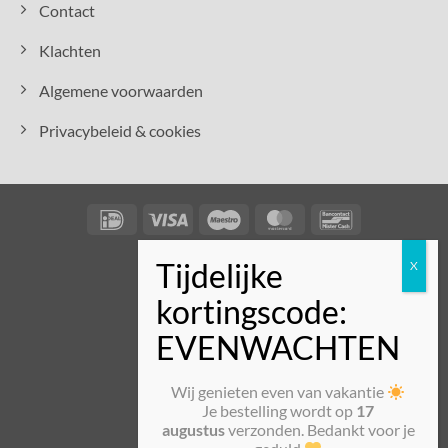
Contact
Klachten
Algemene voorwaarden
Privacybeleid & cookies
IDeal
Visa
Maestro
MasterCard
Bancontact
Wij genieten even van vakantie
Je bestelling wordt op
17
augustus
verzonden. Bedankt voor je