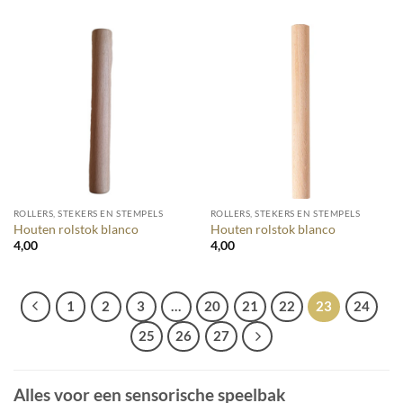
ROLLERS, STEKERS EN STEMPELS
ROLLERS, STEKERS EN STEMPELS
Houten rolstok blanco
Houten rolstok blanco
4,00
4,00
1
2
3
…
20
21
22
23
24
25
26
27
Alles voor een sensorische speelbak