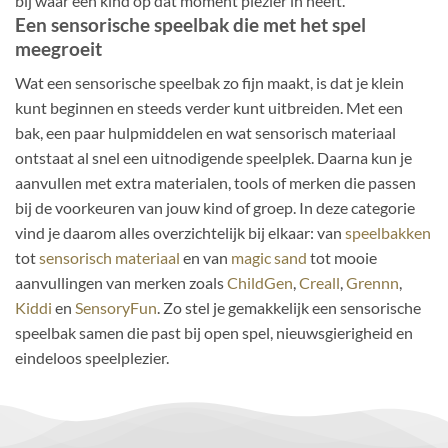
bij waar een kind op dat moment plezier in heeft.
Een sensorische speelbak die met het spel
meegroeit
Wat een sensorische speelbak zo fijn maakt, is dat je klein
kunt beginnen en steeds verder kunt uitbreiden. Met een
bak, een paar hulpmiddelen en wat sensorisch materiaal
ontstaat al snel een uitnodigende speelplek. Daarna kun je
aanvullen met extra materialen, tools of merken die passen
bij de voorkeuren van jouw kind of groep. In deze categorie
vind je daarom alles overzichtelijk bij elkaar: van
speelbakken
tot
sensorisch materiaal
en van
magic sand
tot mooie
aanvullingen van merken zoals
ChildGen
,
Creall
,
Grennn
,
Kiddi
en
SensoryFun
. Zo stel je gemakkelijk een sensorische
speelbak samen die past bij open spel, nieuwsgierigheid en
eindeloos speelplezier.