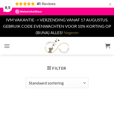
×
41
Reviews
9,5
IVM VAKANTIE -> VERZENDING VANAF 17 AUGUSTUS.
GEBRUIK CODE EVENWACHTEN VOOR 10% KORTING OP
(BIJNA) ALLES!
Negeren
Ga
naar
inhoud
FILTER