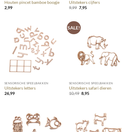
Houten pincet bamboe boogje
Uitstekers cijfers
Oorspronkelijke
Huidige
2,99
9,99
7,95
prijs
prijs
was:
is:
9,99.
7,95.
SALE!
SENSORISCHE SPEELBAKKEN
SENSORISCHE SPEELBAKKEN
Uitstekers letters
Uitstekers safari dieren
Oorspronkelijke
Huidige
26,99
10,49
8,95
prijs
prijs
was:
is:
10,49.
8,95.