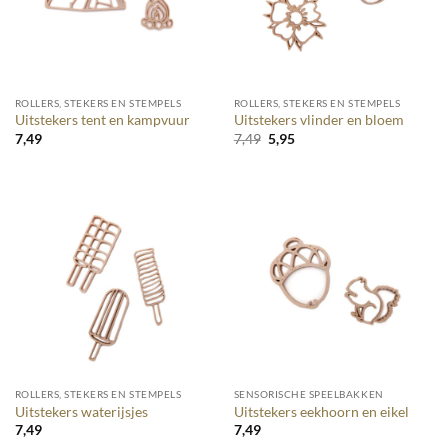
ROLLERS, STEKERS EN STEMPELS
ROLLERS, STEKERS EN STEMPELS
Uitstekers tent en kampvuur
Uitstekers vlinder en bloem
Oorspronkelijke
Huidige
7,49
7,49
5,95
prijs
prijs
was:
is:
7,49.
5,95.
ROLLERS, STEKERS EN STEMPELS
SENSORISCHE SPEELBAKKEN
Uitstekers waterijsjes
Uitstekers eekhoorn en eikel
7,49
7,49