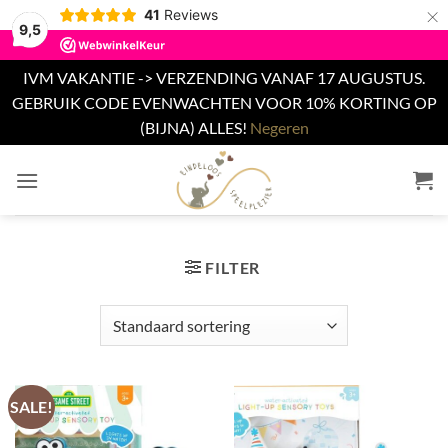
×
41
Reviews
9,5
IVM VAKANTIE -> VERZENDING VANAF 17 AUGUSTUS.
GEBRUIK CODE EVENWACHTEN VOOR 10% KORTING OP
(BIJNA) ALLES!
Negeren
Ga
naar
inhoud
FILTER
SALE!