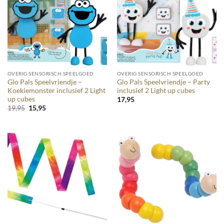
OVERIG SENSORISCH SPEELGOED
OVERIG SENSORISCH SPEELGOED
Glo Pals Speelvriendje –
Glo Pals Speelvriendje – Party
Koekiemonster inclusief 2 Light
inclusief 2 Light up cubes
up cubes
17,95
Oorspronkelijke
Huidige
19,95
15,95
prijs
prijs
was:
is:
19,95.
15,95.