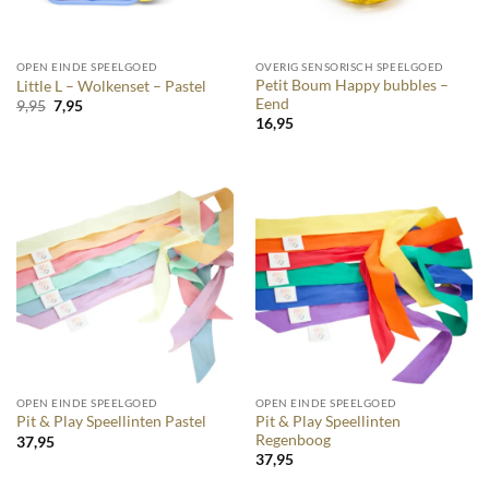
OPEN EINDE SPEELGOED
OVERIG SENSORISCH SPEELGOED
Petit Boum Happy bubbles –
Little L – Wolkenset – Pastel
Eend
Oorspronkelijke
Huidige
9,95
7,95
prijs
prijs
16,95
was:
is:
9,95.
7,95.
OPEN EINDE SPEELGOED
OPEN EINDE SPEELGOED
Pit & Play Speellinten
Pit & Play Speellinten Pastel
Regenboog
37,95
37,95