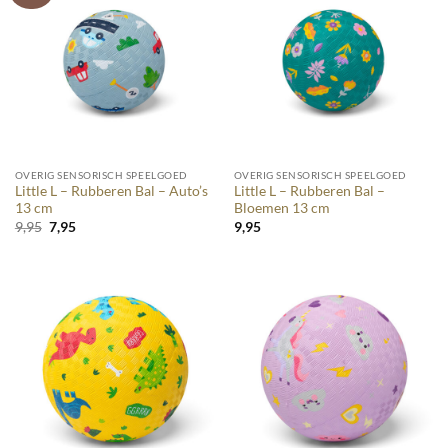
OVERIG SENSORISCH SPEELGOED
OVERIG SENSORISCH SPEELGOED
Little L – Rubberen Bal – Auto’s
Little L – Rubberen Bal –
13 cm
Bloemen 13 cm
Oorspronkelijke
Huidige
9,95
7,95
9,95
prijs
prijs
was:
is:
9,95.
7,95.