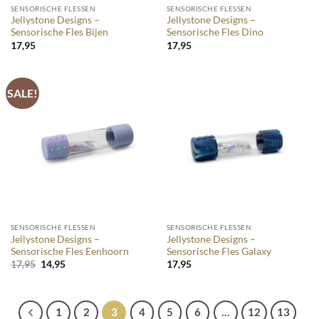
SENSORISCHE FLESSEN
SENSORISCHE FLESSEN
Jellystone Designs –
Jellystone Designs –
Sensorische Fles Bijen
Sensorische Fles Dino
17,95
17,95
SALE!
SENSORISCHE FLESSEN
SENSORISCHE FLESSEN
Jellystone Designs –
Jellystone Designs –
Sensorische Fles Eenhoorn
Sensorische Fles Galaxy
Oorspronkelijke
Huidige
17,95
14,95
17,95
prijs
prijs
was:
is:
17,95.
14,95.
1
2
3
4
5
6
…
12
13