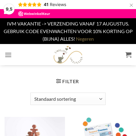
×
41
Reviews
9,5
IVM VAKANTIE -> VERZENDING VANAF 17 AUGUSTUS.
GEBRUIK CODE EVENWACHTEN VOOR 10% KORTING OP
(BIJNA) ALLES!
Negeren
Ga
naar
inhoud
FILTER