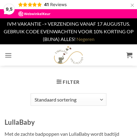
×
41
Reviews
9,5
IVM VAKANTIE -> VERZENDING VANAF 17 AUGUSTUS.
GEBRUIK CODE EVENWACHTEN VOOR 10% KORTING OP
(BIJNA) ALLES!
Negeren
Ga
naar
inhoud
FILTER
LullaBaby
Met de zachte badpoppen van LullaBaby wordt badtijd