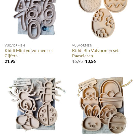
VULVORMEN
VULVORMEN
Kiddi Mini vulvormen set
Kiddi Bio Vulvormen set
Cijfers
Paaseieren
Oorspronkelijke
Huidige
21,95
15,95
13,56
prijs
prijs
was:
is:
15,95.
13,56.