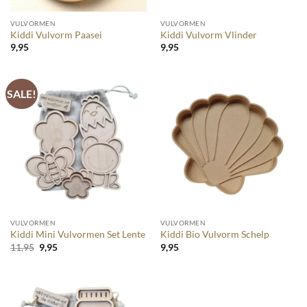
VULVORMEN
VULVORMEN
Kiddi Vulvorm Paasei
Kiddi Vulvorm Vlinder
9,95
9,95
SALE!
VULVORMEN
VULVORMEN
Kiddi Mini Vulvormen Set Lente
Kiddi Bio Vulvorm Schelp
Oorspronkelijke
Huidige
11,95
9,95
9,95
prijs
prijs
was:
is:
11,95.
9,95.