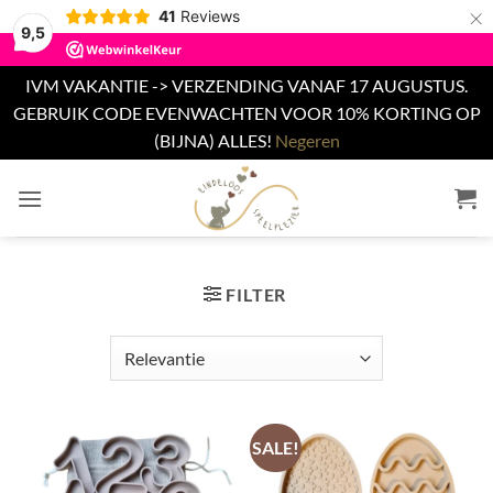
×
41
Reviews
9,5
IVM VAKANTIE -> VERZENDING VANAF 17 AUGUSTUS.
GEBRUIK CODE EVENWACHTEN VOOR 10% KORTING OP
(BIJNA) ALLES!
Negeren
Ga
naar
inhoud
FILTER
SALE!